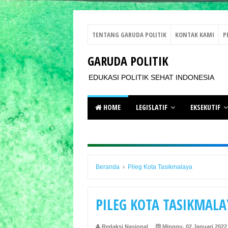
TENTANG GARUDA POLITIK
KONTAK KAMI
P
GARUDA POLITIK
EDUKASI POLITIK SEHAT INDONESIA
HOME
LEGISLATIF
EKSEKUTIF
Beranda
›
Pileg Kota Tasikmalaya
PILEG KOTA TASIKMALA
Redaksi Nasional
Minggu, 02 Januari 2022