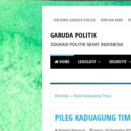
TENTANG GARUDA POLITIK
KONTAK KAMI
P
GARUDA POLITIK
EDUKASI POLITIK SEHAT INDONESIA
HOME
LEGISLATIF
EKSEKUTIF
Beranda
›
Pileg Kaduagung Timur
PILEG KADUAGUNG TI
Redaksi Nasional
Selasa, 28 Desember 20