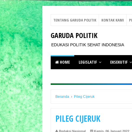
TENTANG GARUDA POLITIK
KONTAK KAMI
P
GARUDA POLITIK
EDUKASI POLITIK SEHAT INDONESIA
HOME
LEGISLATIF
EKSEKUTIF
Beranda
›
Pileg Cijeruk
PILEG CIJERUK
Redaksi Nasional
Kamis, 06 Januari 2022