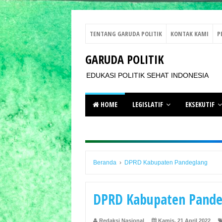
TENTANG GARUDA POLITIK
KONTAK KAMI
P
GARUDA POLITIK
EDUKASI POLITIK SEHAT INDONESIA
HOME
LEGISLATIF
EKSEKUTIF
Beranda
›
DPRD Kabupaten Pandeglang
DPRD Kabupaten Pande
Redaksi Nasional
Kamis, 21 April 2022