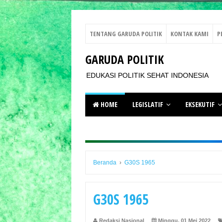
TENTANG GARUDA POLITIK
KONTAK KAMI
P
GARUDA POLITIK
EDUKASI POLITIK SEHAT INDONESIA
HOME
LEGISLATIF
EKSEKUTIF
Beranda
›
G30S 1965
G30S 1965
Redaksi Nasional
Minggu, 01 Mei 2022