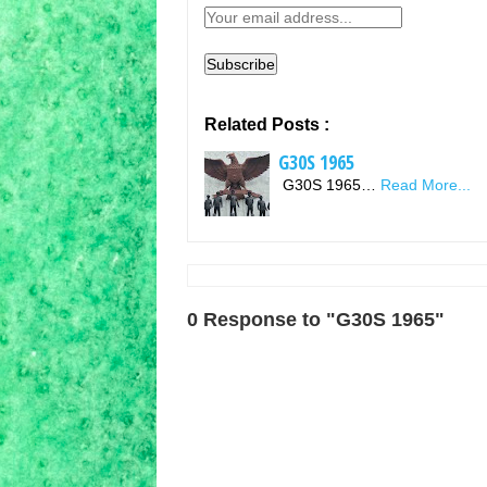
Related Posts :
G30S 1965
G30S 1965…
Read More...
0 Response to "G30S 1965"