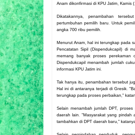
Anam dikonfirmasi di KPU Jatim, Kamis (
Dikatakannya, penambahan tersebut
pertumbuhan pemilih baru. Untuk pemili
angka 700 ribu pemilih.
Menurut Anam, hal ini terungkap pada 
Pencatatan Sipil (Dispendukcapil) di 
memang banyak proses perekaman ole
Dispendukcapil menambah jumlah cukup
informasi KPU Jatim ini.
Tak hanya itu, penambahan tersebut ju
Hal ini di antaranya terjadi di Gresik.
terungkap pada proses perbaikan," kata
Selain menambah jumlah DPT, proses 
daerah lain. "Masyarakat yang pindah 
tambahkan di DPT daerah baru," katany
Selain perpindahan penduduk, peng