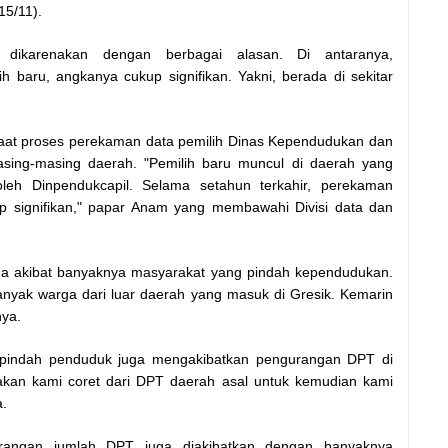
15/11).
 dikarenakan dengan berbagai alasan. Di antaranya,
h baru, angkanya cukup signifikan. Yakni, berada di sekitar
saat proses perekaman data pemilih Dinas Kependudukan dan
masing-masing daerah. "Pemilih baru muncul di daerah yang
h Dinpendukcapil. Selama setahun terkahir, perekaman
 signifikan," papar Anam yang membawahi Divisi data dan
ga akibat banyaknya masyarakat yang pindah kependudukan.
 "Banyak warga dari luar daerah yang masuk di Gresik. Kemarin
nya.
pindah penduduk juga mengakibatkan pengurangan DPT di
akan kami coret dari DPT daerah asal untuk kemudian kami
a.
urangan jumlah DPT juga diakibatkan dengan banyaknya