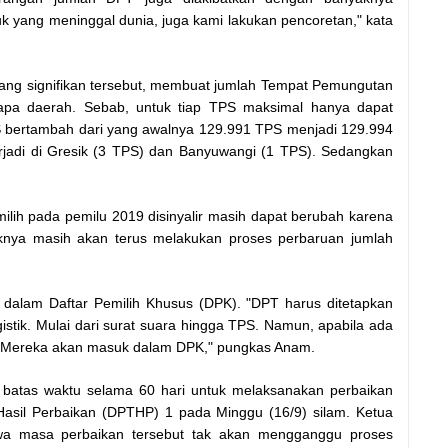
k yang meninggal dunia, juga kami lakukan pencoretan," kata
g signifikan tersebut, membuat jumlah Tempat Pemungutan
apa daerah. Sebab, untuk tiap TPS maksimal hanya dapat
S bertambah dari yang awalnya 129.991 TPS menjadi 129.994
jadi di Gresik (3 TPS) dan Banyuwangi (1 TPS). Sedangkan
h pada pemilu 2019 disinyalir masih dapat berubah karena
aknya masih akan terus melakukan proses perbaruan jumlah
dalam Daftar Pemilih Khusus (DPK). "DPT harus ditetapkan
tik. Mulai dari surat suara hingga TPS. Namun, apabila ada
. Mereka akan masuk dalam DPK," pungkas Anam.
 batas waktu selama 60 hari untuk melaksanakan perbaikan
Hasil Perbaikan (DPTHP) 1 pada Minggu (16/9) silam. Ketua
hwa masa perbaikan tersebut tak akan mengganggu proses