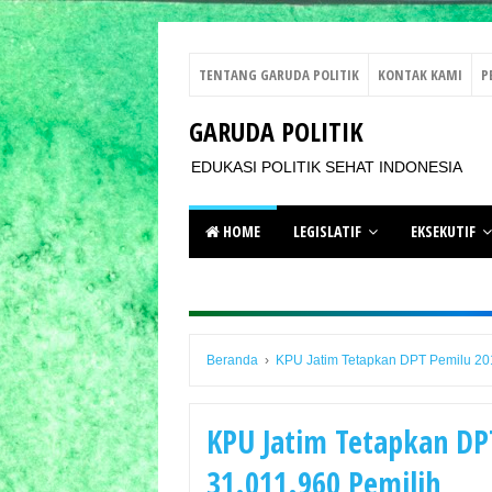
TENTANG GARUDA POLITIK
KONTAK KAMI
P
GARUDA POLITIK
EDUKASI POLITIK SEHAT INDONESIA
HOME
LEGISLATIF
EKSEKUTIF
Beranda
›
KPU Jatim Tetapkan DPT Pemilu 201
KPU Jatim Tetapkan DP
31.011.960 Pemilih