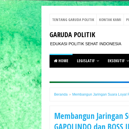
TENTANG GARUDA POLITIK
KONTAK KAMI
P
GARUDA POLITIK
EDUKASI POLITIK SEHAT INDONESIA
HOME
LEGISLATIF
EKSEKUTIF
Beranda
›
Membangun Jaringan Suara Loyal
Membangun Jaringan Su
GAPOLINDO dan BOSS 