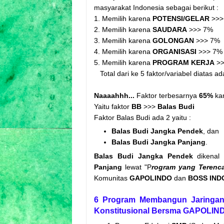
masyarakat Indonesia sebagai berikut :
1. Memilih karena
POTENSI/GELAR
>>>
2. Memilih karena
SAUDARA
>>> 7%
3. Memilih karena
GOLONGAN
>>> 7%
4. Memilih karena
ORGANISASI
>>> 7%
5. Memilih karena
PROGRAM KERJA
>>
Total dari ke 5 faktor/variabel diatas a
Naaaahhh...
Faktor terbesarnya
65%
ka
Yaitu faktor
BB
>>>
Balas Budi
Faktor Balas Budi ada 2 yaitu :
Balas Budi Jangka Pendek
, dan
Balas Budi Jangka Panjang
.
Balas Budi Jangka Pendek
dikenal 
Panjang
lewat "P
rogram yang Terenc
Komunitas
GAPOLINDO
dan
BOSS IND
6 Program Membangun Jaringan 
Konstitusional Bersma GAPOLI