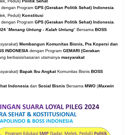
lek, Peduli)
Politik Sehat
O
dengan Program
GPS (Gerakan Politik Sehat) Indonesia
.
lek, Peduli)
Konstitusi
O
dengan Program
GPS (Gerakan Politik Sehat) Indonesia
.
024
“
Menang Untung - Kalah Untung
” Bersama
BOSS
asyarakat)
Membangun Komunitas Bisnis, Pra Kopersi dan
SS INDONESIA
dengan Program
GEMARI (Gerakan
ng berbasis/sasaran utamanya
masyarakat
asyarakat)
Bapak Ibu Angkat
Komunitas Bisnis
BOSS
ehat Indonesia
dan
Sosial Bisnis
Bersama
MWO
(
Maxwin