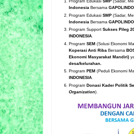
Program Edukasi
SMP
(Sadar, Me
Indonesia
Bersama
GAPOLIND
Program Edukasi
SMP
(Sadar, Me
Indonesia
Bersama
GAPOLIND
Program Support
Sukses Pileg 2
INDONESIA
.
Program
SEM
(Solusi Ekonomi M
Koperasi Anti Riba
Bersama
BO
Ekonomi Masyarakat Mandiri)
ya
desa/kelurahan.
Program
PEM
(Peduli Ekonomi M
INDONESIA
.
Program
Donasi Kader Politik S
Organization
).