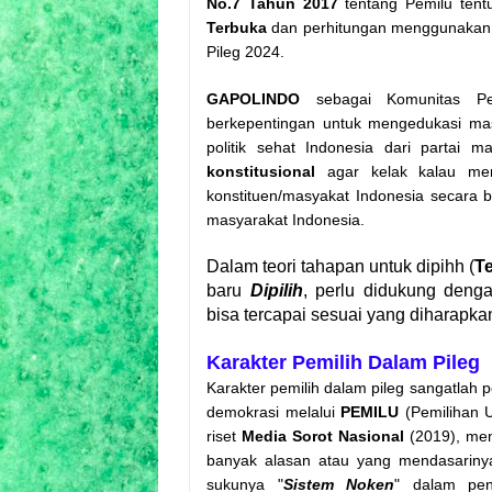
No.7 Tahun 2017
tentang Pemilu tent
Terbuka
dan perhitungan menggunakan
Pileg 2024.
GAPOLINDO
sebagai Komunitas Pen
berkepentingan untuk mengedukasi mas
politik sehat Indonesia dari partai
konstitusional
agar kelak kalau menj
konstituen/masyakat Indonesia secara 
masyarakat Indonesia.
Dalam teori tahapan untuk dipihh (
T
baru
Dipilih
, perlu didukung deng
bisa tercapai sesuai yang diharapka
Karakter Pemilih Dalam Pileg
Karakter pemilih dalam pileg sangatlah 
demokrasi melalui
PEMILU
(Pemilihan 
riset
Media Sorot Nasional
(2019), me
banyak alasan atau yang mendasarinya.
sukunya "
Sistem Noken
" dalam pen