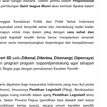
u akan sangat menarik. Sistem pemilu sistem
Proporsional
 perhitungan
Saint league Murni
akan kembali dipakai dalam
ggiat Kesadaran Politik dan Poitik Sehat Indonesia
yarakat untuk berpoitik sehat dan mendukung kader kader
 manapun untuk maju dalam pileg dengan
cara sehat dan
adi legislatif terpilih benar benar menjalankan amanah
benar serta memperjuangkan kepentingan dan kesejahteraan
eori 4D
yaitu
Dikenal, Diterima, Disenangi, Dipercaya
)
an program program support/pendukung agar tahapan
n, b
egitu juga dengan pemahaman Karakter Pemilih
perlu dipahami bagi masyarakat Indonesia yang mau ikut pesta
Umum), khususnya
Pemlihan Legislatif
(Pileg). Berdasarkan
ngapa orang memilih dalam ajang
Pemilihan Legislatif
tentu
 Selain Provinsi Papua (pemilihan bisa diwakili oleh ketua
coblosan kertas suara), secara umum karakter pemilih