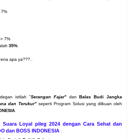
 7%
> 7%
dalah
35%
.
rena apa ya???..
degan istilah "
Serangan Fajar"
dan
Balas Budi Jangka
ana dan Terukur"
seperti Program Solusi yang dilkuan oleh
ONESIA
.
Suara Loyal pileg 2024 dengan Cara Sehat dan
NDO dan BOSS INDONESIA
: