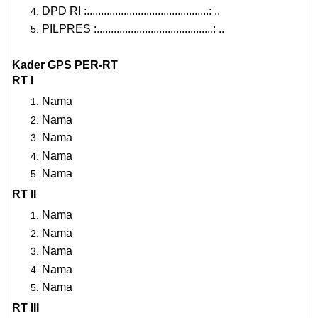
DPD RI :...........................................: ..
PILPRES :.........................................: ..
Kader GPS PER-RT
RT I
Nama
Nama
Nama
Nama
Nama
RT II
Nama
Nama
Nama
Nama
Nama
RT III