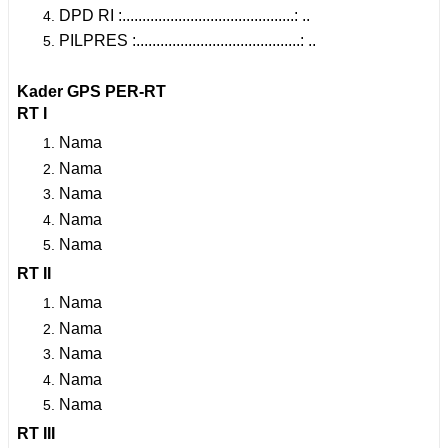
DPD RI :...........................................: ..
PILPRES :.........................................: ..
Kader GPS PER-RT
RT I
Nama
Nama
Nama
Nama
Nama
RT II
Nama
Nama
Nama
Nama
Nama
RT III