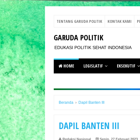
TENTANG GARUDA POLITIK
KONTAK KAMI
P
GARUDA POLITIK
EDUKASI POLITIK SEHAT INDONESIA
HOME
LEGISLATIF
EKSEKUTIF
Beranda
›
Dapil Banten III
DAPIL BANTEN III
Redaksi Nasional
Senin, 27 Februari 2023