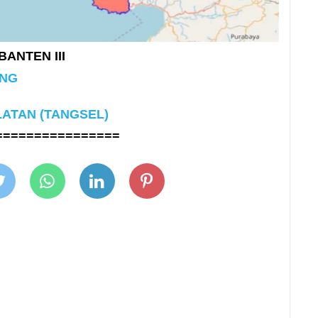
BANTEN III
ANG
ATAN (TANGSEL)
================