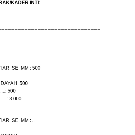
AK/KADER INTI:
===============================
TIAR, SE, MM : 500
IDAYAH :500
......: 500
........: 3.000
IAR, SE, MM : ..