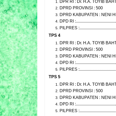
DPR RI : Dr. H.A. TOYIB BAHT
DPRD PROVINSI : 500
DPRD KABUPATEN : NENI HI
DPD RI :.......................................
PILPRES :....................................
TPS 4
DPR RI : Dr. H.A. TOYIB BAHT
DPRD PROVINSI : 500
DPRD KABUPATEN : NENI HI
DPD RI :.......................................
PILPRES :....................................
TPS 5
DPR RI : Dr. H.A. TOYIB BAHT
DPRD PROVINSI : 500
DPRD KABUPATEN : NENI HI
DPD RI :.......................................
PILPRES :....................................