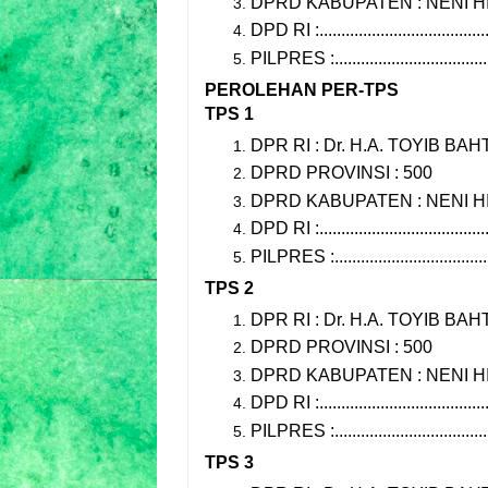
DPRD KABUPATEN : NENI HI
DPD RI :.......................................
PILPRES :....................................
PEROLEHAN PER-TPS
TPS 1
DPR RI : Dr. H.A. TOYIB BAHT
DPRD PROVINSI : 500
DPRD KABUPATEN : NENI HI
DPD RI :.......................................
PILPRES :....................................
TPS 2
DPR RI : Dr. H.A. TOYIB BAHT
DPRD PROVINSI : 500
DPRD KABUPATEN : NENI HI
DPD RI :.......................................
PILPRES :....................................
TPS 3