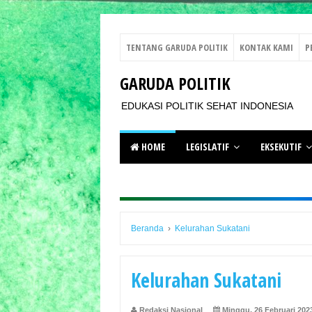
TENTANG GARUDA POLITIK
KONTAK KAMI
P
GARUDA POLITIK
EDUKASI POLITIK SEHAT INDONESIA
HOME
LEGISLATIF
EKSEKUTIF
Beranda
›
Kelurahan Sukatani
Kelurahan Sukatani
Redaksi Nasional
Minggu, 26 Februari 202