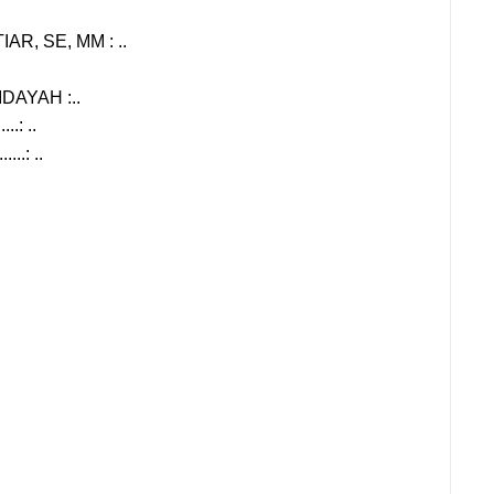
IAR, SE, MM : ..
DAYAH :..
....: ..
.....: ..