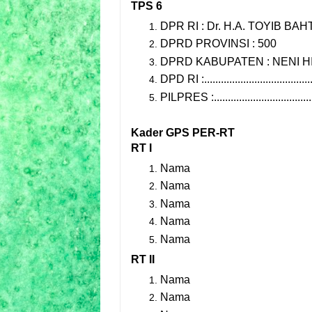
TPS 6
DPR RI : Dr. H.A. TOYIB BAHT
DPRD PROVINSI : 500
DPRD KABUPATEN : NENI HI
DPD RI :.......................................
PILPRES :....................................
Kader GPS PER-RT
RT I
Nama
Nama
Nama
Nama
Nama
RT II
Nama
Nama