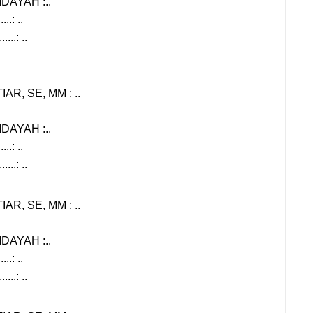
DAYAH :..
....: ..
.....: ..
IAR, SE, MM : ..
DAYAH :..
....: ..
.....: ..
IAR, SE, MM : ..
DAYAH :..
....: ..
.....: ..