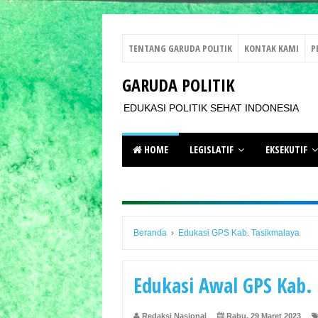
TENTANG GARUDA POLITIK
KONTAK KAMI
P
GARUDA POLITIK
EDUKASI POLITIK SEHAT INDONESIA
HOME
LEGISLATIF
EKSEKUTIF
Beranda
›
Edukasi GPS Kab. Tasikmalaya
Edukasi Awal GPS Kab.
Redaksi Nasional
Rabu, 29 Maret 2023