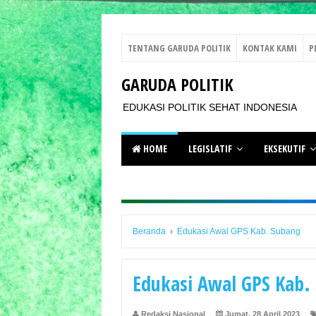
TENTANG GARUDA POLITIK
KONTAK KAMI
P
GARUDA POLITIK
EDUKASI POLITIK SEHAT INDONESIA
HOME
LEGISLATIF
EKSEKUTIF
Beranda
›
Edukasi Awal GPS Kab. Subang
Edukasi Awal GPS Kab.
Redaksi Nasional
Jumat, 28 April 2023