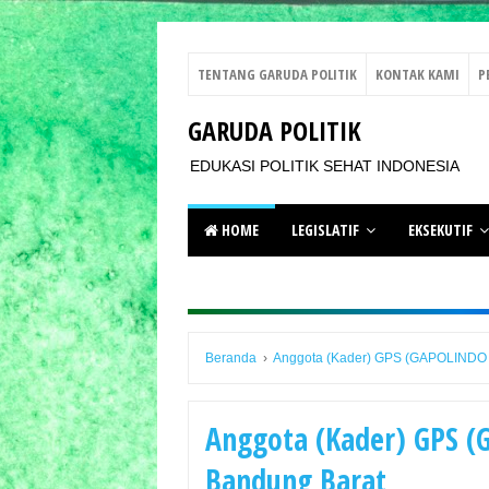
TENTANG GARUDA POLITIK
KONTAK KAMI
P
GARUDA POLITIK
EDUKASI POLITIK SEHAT INDONESIA
HOME
LEGISLATIF
EKSEKUTIF
Beranda
›
Anggota (Kader) GPS (GAPOLINDO
Anggota (Kader) GPS 
Bandung Barat