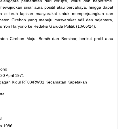
elenggara pemerintah dari korupsi, kolusi dan nepotisme.
ewujudkan sinar aura positif atau bercahaya, hingga dapat
a seluruh lapisan masyarakat untuk memperjuangkan dan
paten Cirebon yang menuju masyarakat adil dan sejahtera,
s Yon Haryono ke Redaksi Garuda Politik (10/06/24).
en Cirebon Maju, Bersih dan Bersinar, berikut profil atau
no
 20 April 1971
an Kidul RT03/RW01 Kecamatan Kapetakan
ta
3
un 1986