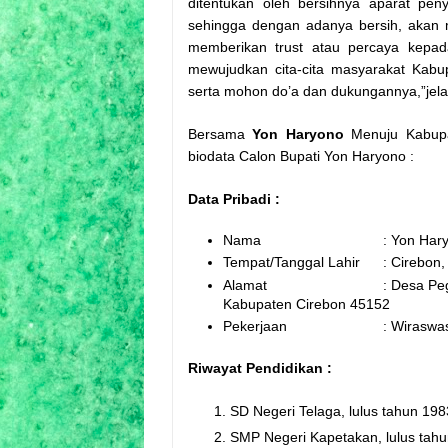
ditentukan oleh bersihnya aparat peny
sehingga dengan adanya bersih, akan m
memberikan trust atau percaya kepad
mewujudkan cita-cita masyarakat Kabu
serta mohon do’a dan dukungannya,”jela
Bersama
Yon Haryono
Menuju Kabupat
biodata Calon Bupati Yon Haryono :
Data Pribadi :
Nama
: Yon Haryo
Tempat/Tanggal Lahir
: Cirebon,
Alamat
: Desa Pegag
Kabupaten Cirebon 45152
Pekerjaan
: Wiraswas
Riwayat Pendidikan :
SD Negeri Telaga, lulus tahun 198
SMP Negeri Kapetakan, lulus tah