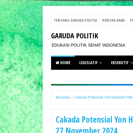
TENTANG GARUDA POLITIK
KONTAK KAMI
P
GARUDA POLITIK
EDUKASI POLITIK SEHAT INDONESIA
HOME
LEGISLATIF
EKSEKUTIF
Beranda
›
Cakada Potensial Yon Haryono Pil
Cakada Potensial Yon 
27 November 2024