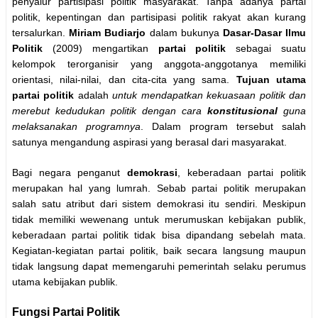
penyalur partisipasi politik masyarakat. Tanpa adanya partai
politik, kepentingan dan partisipasi politik rakyat akan kurang
tersalurkan.
Miriam Budiarjo
dalam bukunya
Dasar-Dasar Ilmu
Politik
(2009) mengartikan
partai politik
sebagai suatu
kelompok terorganisir yang anggota-anggotanya memiliki
orientasi, nilai-nilai, dan cita-cita yang sama.
Tujuan utama
partai politik
adalah
untuk mendapatkan kekuasaan politik dan
merebut kedudukan politik dengan cara
konstitusional
guna
melaksanakan programnya
. Dalam program tersebut salah
satunya mengandung aspirasi yang berasal dari masyarakat.
Bagi negara penganut
demokrasi
, keberadaan partai politik
merupakan hal yang lumrah. Sebab partai politik merupakan
salah satu atribut dari sistem demokrasi itu sendiri. Meskipun
tidak memiliki wewenang untuk merumuskan kebijakan publik,
keberadaan partai politik tidak bisa dipandang sebelah mata.
Kegiatan-kegiatan partai politik, baik secara langsung maupun
tidak langsung dapat memengaruhi pemerintah selaku perumus
utama kebijakan publik.
Fungsi Partai Politik